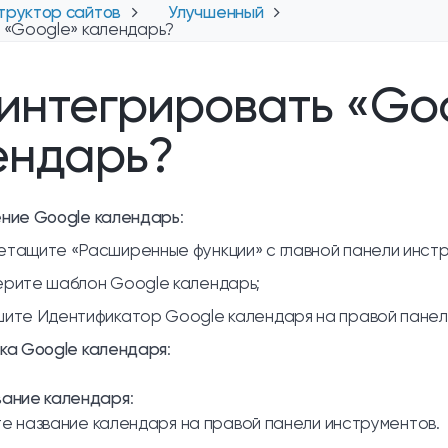
труктор сайтов
Улучшенный
 «Google» календарь?
 интегрировать «Go
ендарь?
ние Google календарь
:
тащите «Расширенные функции» с главной панели инстр
рите шаблон Google календарь;
ите Идентификатор Google календаря на правой панел
ка Google календаря
:
вание календаря
:
е название календаря на правой панели инструментов.