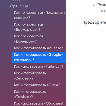
Раз
Улучшенный
пане
Как пользоваться «Пролистать
наверх»?
Предварите
Как пользоваться
«Booka.place»?
Как пользоваться
«Баннером»?
Как интегрировать AdSense?
Как интегрировать «Google»
календарь?
Как использовать «Таблицу»?
Как интегрировать
«Zendesk»?
Как интегрировать «Olark»?
Как интегрировать
«Tawk.to»?
Как использовать «Обратный