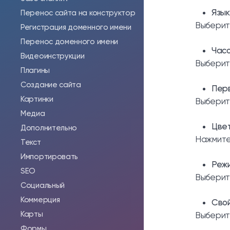
Язык
Перенос сайта на конструктор
Выберит
Регистрация доменного имени
Перенос доменного имени
Часо
Видеоинструкции
Выберит
Плагины
Создание сайта
Пер
Картинки
Выберит
Медиа
Цве
Дополнительно
Нажмите
Текст
Импортировать
Реж
SEO
Выберит
Социальный
Коммерция
Сво
Карты
Выберит
Формы