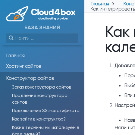
Главная
Конс
Как интегрировать
Как
БАЗА ЗНАНИЙ
кал
Главная
Добавле
Хостинг сайтов
Пере
Конструктор сайтов
Выбе
Заказ конструктора сайтов
Впиш
Продление конструктора
сайтов
Настрой
Подключение SSL-сертификата
Как зайти в конструктор?
Наз
Напишит
Какие термины мы используем в
базе знаний?