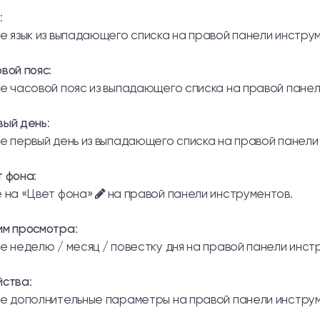
:
е язык из выпадающего списка на правой панели инстру
вой пояс
:
е часовой пояс из выпадающего списка на правой панел
вый день
:
е первый день из выпадающего списка на правой панели
т фона
:
 на «Цвет фона»
на правой панели инструментов.
им просмотра
:
е неделю / месяц / повестку дня на правой панели инст
йства
:
е дополнительные параметры на правой панели инструм