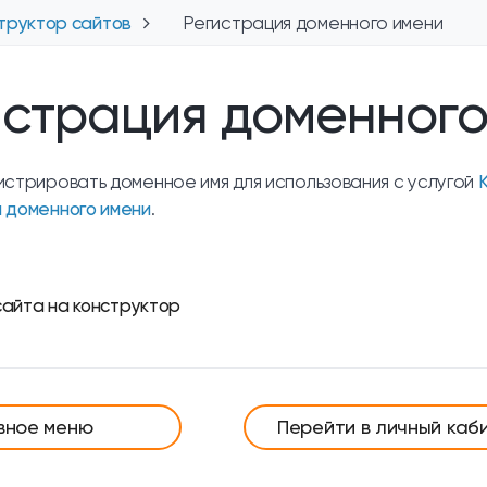
труктор сайтов
Регистрация доменного имени
истрация доменног
истрировать доменное имя для использования с услугой
 доменного имени
.
айта на конструктор
вное меню
Перейти в личный каб