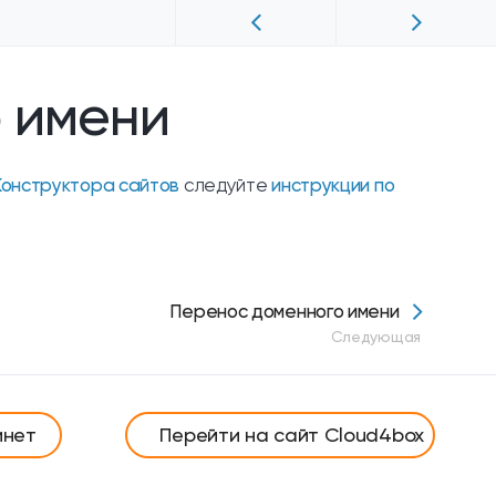
о имени
Конструктора сайтов
следуйте
инструкции по
Перенос доменного имени
Следующая
инет
Перейти на сайт Cloud4box