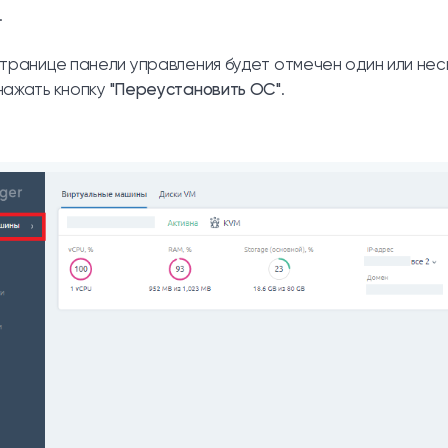
.
странице панели управления будет отмечен один или нес
нажать кнопку
"Переустановить ОС"
.