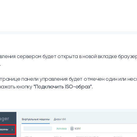
вления сервером будет открыта в новой вкладке браузе
.
странице панели управления будет отмечен один или нес
нажать кнопку
"Подключить ISO-образ"
.