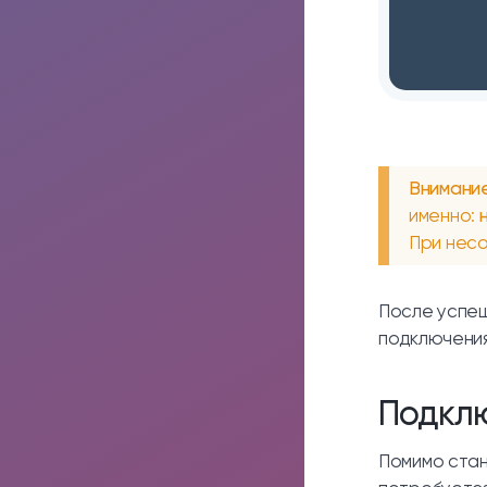
Внимание
именно:
При несо
После успеш
подключения
Подкл
Помимо стан