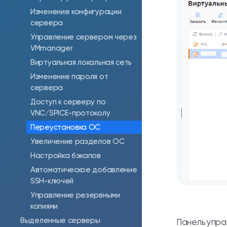
Изменение конфигурации
сервера
Управление сервером через
VMmanager
Виртуальная локальная сеть
Изменение пароля от
сервера
Доступ к серверу по
VNC/SPICE-протоколу
Переустановка ОС
Увеличение разделов ОС
Настройка бэкапов
Автоматическое добавление
SSH-ключей
Управление резервными
копиями
Выделенные серверы
Панель упра