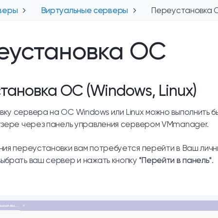
веры
Виртуальные серверы
Переустановка 
еустановка ОС
тановка ОС (Windows, Linux)
ку сервера на ОС Windows или Linux можно выполнить б
узере через панель управления сервером VMmanager.
ния переустановки вам потребуется перейти в Ваш личны
ыбрать ваш сервер и нажать кнопку
"Перейти в панель"
.