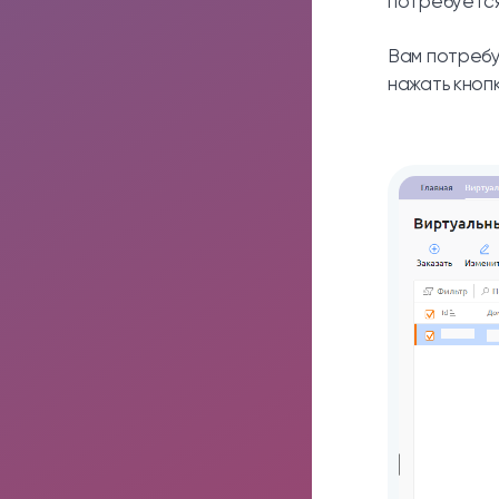
потребуется
Вам потребу
нажать кноп