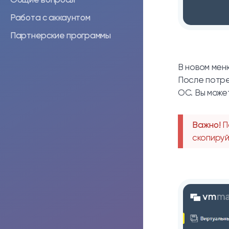
Работа с аккаунтом
Партнерские программы
В новом мен
После потре
ОС. Вы може
Важно!
П
скопируй