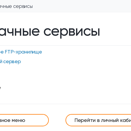
чные сервисы
ачные сервисы
е FTP-хранилище
й сервер
e
вное меню
Перейти в личный каб