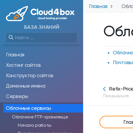
Главная
Обла
Обл
БАЗА ЗНАНИЙ
Облачно
Главная
Почтовы
Хостинг сайтов
Конструктор сайтов
Доменные имена
Refix-Pric
Предыдущая
Серверы
Облачные сервисы
Облачное FTP-хранилище
Гла
Начало работы