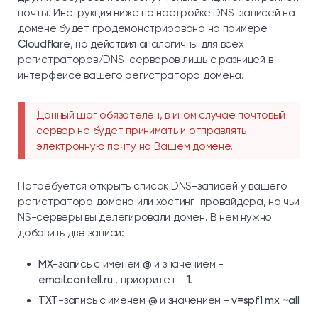
почты. Инструкция ниже по настройке DNS-записей на
домене будет продемонстрирована на примере
Cloudflare
, но действия аналогичны для всех
регистраторов/DNS-серверов лишь с разницей в
интерфейсе вашего регистратора домена.
Данный шаг обязателен, в ином случае почтовый
сервер не будет принимать и отправлять
электронную почту на Вашем домене.
Потребуется открыть список DNS-записей у вашего
регистратора домена или хостинг-провайдера, на чьи
NS-серверы вы делегировали домен. В нем нужно
добавить две записи:
MX
-запись с именем
@
и значением -
email.contell.ru
, приоритет -
1
.
TXT
-запись с именем
@
и значением -
v=spf1 mx ~all
.