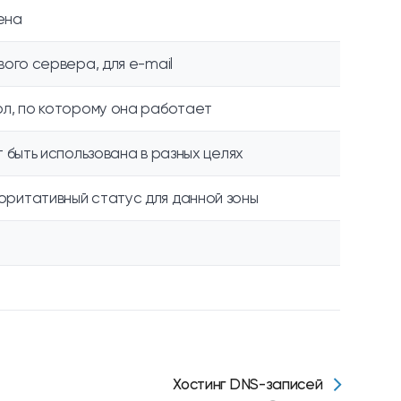
ена
ого сервера, для e-mail
ол, по которому она работает
 быть использована в разных целях
ритативный статус для данной зоны
Хостинг DNS-записей