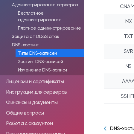
Администрирование серверов
CNAM
Бесплатное
администрирование
MX
Платное администрирование
TXT
Защита от DDoS атак
DNS-хостинг
SVR
Типы DNS-записей
Хостинг DNS-записей
NS
Изменение DNS-записи
AAA
Лицензии и сертификаты
Инструкции для серверов
SSHF
Финансы и документы
Общие вопросы
Работа с аккаунтом
DNS-хости
Партнерские программы