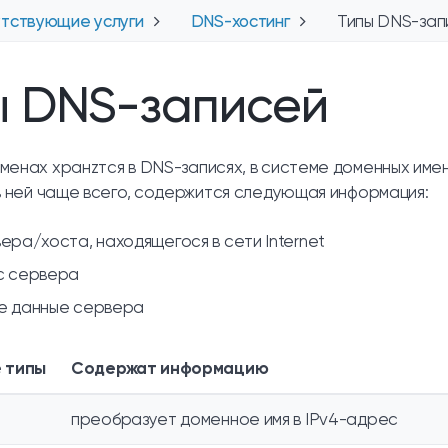
тствующие услуги
DNS-хостинг
Типы DNS-зап
ы DNS-записей
менах хранzтся в DNS-записях, в системе доменных име
 в ней чаще всего, содержится следующая информация:
ера/хоста, находящегося в сети Internet
с сервера
е данные сервера
 типы
Содержат информацию
преобразует доменное имя в IPv4-адрес