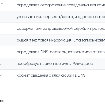
E
определяет отображение псевдонима для дом
указывает имя сервера/хоста, и адреса почтов
содержит имя запрашиваемой службы и проток
общая текстовая информация. Эта запись может
определяет DNS-серверы, которые имеют авто
A
преобразует доменное имя в IPv6-адрес
P
хранит сведения о ключах SSH в DNS
нг