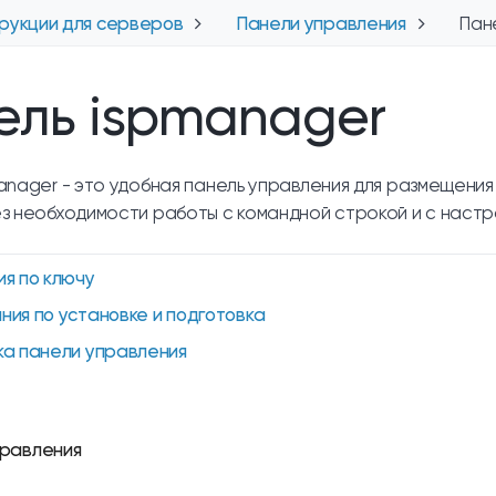
рукции для серверов
Панели управления
Пан
ель ispmanager
nager - это удобная панель управления для размещения с
з необходимости работы с командной строкой и с настр
ия по ключу
ния по установке и подготовка
ка панели управления
равления