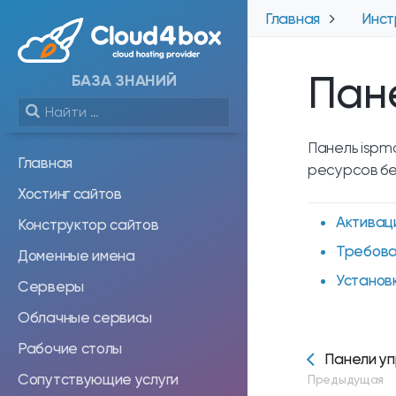
Главная
Инст
Пан
БАЗА ЗНАНИЙ
Панель ispma
Главная
ресурсов бе
Хостинг сайтов
Активац
Конструктор сайтов
Требова
Доменные имена
Установ
Серверы
Облачные сервисы
Рабочие столы
Панели уп
Сопутствующие услуги
Предыдущая