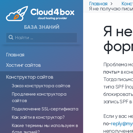
Главная
Конс
Я не получаю пись
Я не
БАЗА ЗНАНИЙ
фор
Главная
Проблема мо
Хостинг сайтов
почты»
в кон
Конструктор сайтов
Тогда письм
Заказ конструктора сайтов
типа SPF (п
блокировать
Продление конструктора
сайтов
запись SPF 
Подключение SSL-сертификата
Если у вас 
Как зайти в конструктор?
no-
reply@my
Какие термины мы используем в
неполучения
базе знаний?