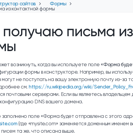
труктор сайтов
Формы
ма из контактной формы
 получаю письма из
мы
жет возникнуть, когда вы используете поле
«Форма будет
фигурации формы в конструкторе. Например, вы использ
а могут не поступать на вашу электронную почту из-за т
одробнее см.
https://ru.wikipedia.org/wiki/Sender_Policy_
ся почтовыми серверами. Если вы являетесь владельцем 
в конфигурацию DNS вашего домена.
не заполнено поле «Форма будет отправлена с этого ад
site.com
(где «mysite.com» заменяется доменным именем в
 писем та же, что описана выше.