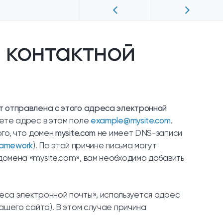
 контактной
 отправлена с этого адреса электронной
уете адрес в этом поле
example@mysite.com
.
ого, что домен
mysite.com
не имеет DNS-записи
Framework
). По этой причине письма могут
домена «mysite.com», вам необходимо добавить
реса электронной почты», используется адрес
ашего сайта). В этом случае причина