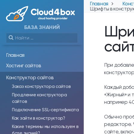
Главная
Конс
Шрифты в констру
Шри
БАЗА ЗНАНИЙ
сай
Главная
При добавле
Хостинг сайтов
конструктор
Конструктор сайтов
Заказ конструктора сайтов
Каждый доба
«Жирный» и т
Продление конструктора
сайтов
например 400
Подключение SSL-сертификата
Обычно проб
Как зайти в конструктор?
редакторе. 
Какие термины мы используем в
сайте, вклю
базе знаний?