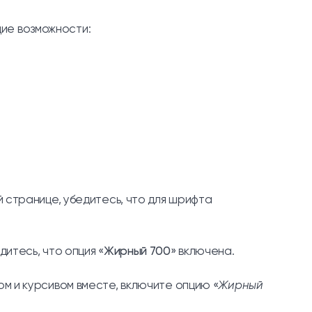
ие возможности:
й странице, убедитесь, что для шрифта
итесь, что опция «
Жирный 700
» включена.
ом и курсивом вместе, включите опцию «
Жирный