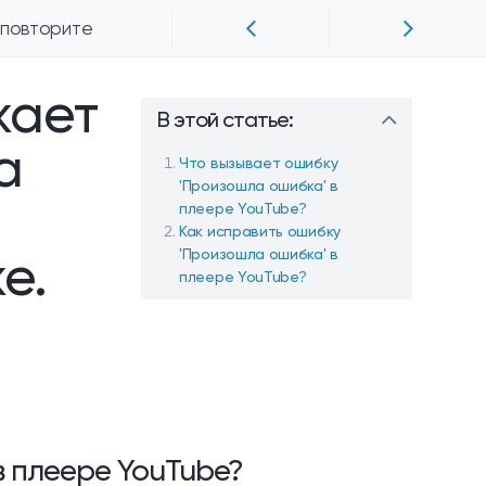
 повторите
жает
В этой статье:
а
Что вызывает ошибку
'Произошла ошибка' в
плеере YouTube?
Как исправить ошибку
е.
'Произошла ошибка' в
плеере YouTube?
в плеере YouTube?