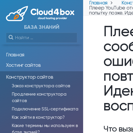
Главная
Конс
Плеер YouTube от
попытку позже. Ид
Пле
БАЗА ЗНАНИЙ
соо
Главная
оши
Хостинг сайтов
повт
Конструктор сайтов
Иде
Заказ конструктора сайтов
Продление конструктора
вос
сайтов
Подключение SSL-сертификата
Как зайти в конструктор?
Какие термины мы используем в
Что выз
базе знаний?