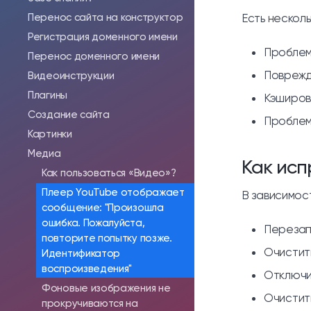
Перенос сайта на конструктор
Есть несколь
Регистрация доменного имени
Проблем
Перенос доменного имени
Поврежд
Видеоинструкции
Плагины
Кэширов
Создание сайта
Проблем
Картинки
Медиа
Как исп
Как пользоваться «Видео»?
Плеер YouTube отображает
В зависимос
сообщение: "Произошла
ошибка. Пожалуйста,
Перезап
повторите попытку позже.
Очистит
Идентификатор
воспроизведения"
Отключи
Фоновые изображения не
Очистит
прокручиваются на