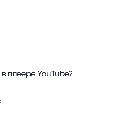
 в плеере YouTube?
;